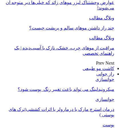
عوارض وحشتناک لیزر موهای زائد که خیلی‌ها دیر متوجه آن
می‌شوند!
وبلاگ مطالب
چند راز داشتن موهای سالم و پرپشت چیست؟
وبلاگ مطالب
مراقبت از موهای چرب، خشک، نازک یا آسیب‌دیده | یک
راهنمای تخصصی
Prev
Next
کاشت مو طبیعی
راز جوانی
جوانسازی
میکرونیدلینگ می تواند باعث تغییر رنگ ‍ پوست شود؟
جوانسازی
درمان استرچ مارک با درمارولر یا اثرات کششی(ترک های
پوستی )
پوست