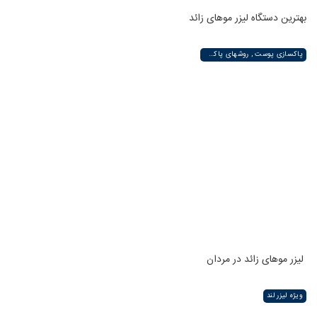
بهترین دستگاه لیزر موهای زائد
پاکسازی پوست , روشهای پاکسازی پوست صورت و دست , پاکسازی انواع مختلف پوست | لیزر لند
لیزر موهای زائد در مردان
ویژه لیزر لند