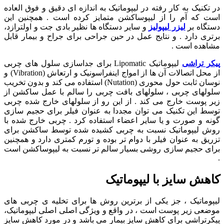
در تکنیک به کار رفته در لیپوماتیک به اندازه ای دقیق و فوق العاده
است که آم را از لیپوساکشن متمایز کرده است . همچنین این
دستگاه بر
لیزر لیپولیز
و سایر دستگاه ها نظیر بادی جت و اولترازد،
برتری دارد . و نتایج عمل در حین جراحی برای جراح و بیمار قابل
مشاهده است .
پیکر تراشی
لیپوماتیک Lipomatic برای جداسازی سلول های چربی
از محل اتصالات آن ها از امواج اینفراسونیک و ارتعاش (Vibration) و
نوسان ثابت حول محوری (Nutation) استفاده می کند و بدون تخریب
سلولهای چربی ، سلولهای بافت چربی را سالم با عمل ساکشن از
زیر پوست خارج می کند . از این رو از سلولهای خارج شده چربی
توسط این تکنیک می توان مجددا به عنوان فیلر برای حجیم سازی
گونه و صورت و یا سایر اعضاء استفاده کرد . چربی خارج شده با
روش لیپوماتیک نسبت به چربی کشیده شده توسط ساکشن برای
تزریق به عنوان فیلر با دوام تر بوده و تورم کمتری دارد و همچنین
برای حجیم سازی روشی بسیار سالم تر نسبت به لیپوساکشن است
.
کاهش سایز با لیپوماتیک
لیپوماتیک ، جز یکی از برترین روش ها برای تخلیه ی چربی های
موضعی زیر پوست است ، در واقع و ویژگی اصلی اصلی لیپوماتیک،
پیکرتراشی برای کاهش سایز بیمار می باشد و در مورد کاهش سایز