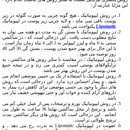
این مزایا عبارتند از :
در روش لیپوماتیک ، هیچ گونه چربی به صورت گلوله در زیر
پوست باقی نمی ماند ، و لایه چربی زیر پوست در لیپوماتیک
Lipomatic
یکنواخت می باشد .
در روش لیپوماتیک با بستن گن به مدت دو هفته می توان به
نتایج مطلوب دست یافت . این درحالی است که ، در ساکشن
سنتی به 6 ماه و لیزر لیپولیز به 2 الی 4 ماه زمان نیاز است .
با این حال برای بهتر جمع شدن پوست ، بستن گن 30 الی 40
روز توصیه می شود .
روش لیپوماتیک ؛ در مقایسه با سایر روش های ساکشن ، به
ترابکولاهای پوستی آسیب کمتری می زند و در نتیجه جمع
شدن پوست در این روش بهتر می باشد.
روش لیپوماتیک با استفاده از یک بی حسی موضعی انجام می
شود ، و بیمار احساس درد ندارد . این درحالی است که روش
های دیگر با وجود بی حسی موضعی برای کاهش درد بیمار به
داروهای آرام کننده و خواب آور و حتی بیهوشی خفیف نیاز می
باشد .
در روش لیپوماتیک تورم و ترشحات پس از عمل خیلی کم می
باشد و ترشح از محل ساکشن نهایتا 36 ساعت به طول می
انجامد . این درحالی است که روش های دیگر ساکشن مدت
ترشح طولانی تر است .
عفونت در لیپوماتیک Lipomatic به ندرت رخ می دهد ، و