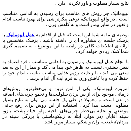
نتایج بسیار مطلوب و باور نکردنی دارد .
لیپوماتیک جز روش های مناسب برای رسیدن به اندامی متناسب
است ، در واقع لیپوماتیک، نوعی پیکرتراشی برای بهبود تناسب اندام
و تغییر در سایز بیمار است و نه کاهش وزن .
توصیه ی ما به شما این است که قبل از اقدام به
عمل لیپوماتیک
با
پزشک جلسه ی مشاوره ای را داشته باشید ، پزشک متخصص با
ارائه ی اطلاعات کافی در رابطه با این موضوع ، به تصمیم گیری
شما کمک زیادی خواهد کرد .
با انجام عمل لیپوماتیک و رسیدن به اندامی متناسب ، فرد اعتماد به
نفس بیشتری نسبت به ظاهر خود پیدا می کند و بیمار از این به بعد
سعی می کند ، با رعایت رژیم غذایی مناسب تناسب اندام خود را
حفظ کرده و با کاهش وزن به فرم ایده آل اندام برسد .
امروزه لیپوماتیک، یکی از امن ترین و بی‌خطرترین روش‌های
درمانی موجود برای از بین بردن سلولیت‌ها و تجمع‌ چربی‌های اضافه
در بدن است. و معمولا در طی یک جلسه می توان به نتایج بسیار
مطلوبی دست پیدا کرد . استفاده از این روش برای رفع چاقی
موضعی و تخلیه بی‌خطر چربی‌های ناحیه پهلو، فیله پشت، بازو،
سینه آقایان (در موارد ابتلا به ژنیکوماستی یا بزرگی سینه در
مردان)، غبغب، ران و شکم، بسیار موثر باشد.