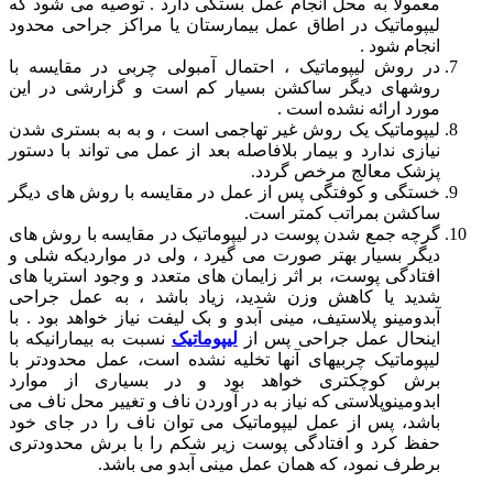
معمولا به محل انجام عمل بستگی دارد . توصیه می شود که
لیپوماتیک در اطاق عمل بیمارستان یا مراکز جراحی محدود
انجام شود .
در روش لیپوماتیک ، احتمال آمبولی چربی در مقایسه با
روشهای دیگر ساکشن بسیار کم است و گزارشی در این
مورد ارائه نشده است .
لیپوماتیک یک روش غیر تهاجمی است ، و به به بستری شدن
نیازی ندارد و بیمار بلافاصله بعد از عمل می تواند با دستور
پزشک معالج مرخص گردد.
خستگی و کوفتگی پس از عمل در مقایسه با روش های دیگر
ساکشن بمراتب کمتر است.
گرچه جمع شدن پوست در لیپوماتیک در مقایسه با روش های
دیگر بسیار بهتر صورت می گیرد ، ولی در مواردیکه شلی و
افتادگی پوست، بر اثر زایمان های متعدد و وجود استریا های
شدید یا کاهش وزن شدید، زیاد باشد ، به عمل جراحی
آبدومینو پلاستیف، مینی آبدو و بک لیفت نیاز خواهد بود . با
اینحال عمل جراحی پس از
لیپوماتیک
نسبت به بیمارانیکه با
لیپوماتیک چربیهای آنها تخلیه نشده است، عمل محدودتر با
برش کوچکتری خواهد بود و در بسیاری از موارد
ابدومینوپلاستی که نیاز به در آوردن ناف و تغییر محل ناف می
باشد، پس از عمل لیپوماتیک می توان ناف را در جای خود
حفظ کرد و افتادگی پوست زیر شکم را با برش محدودتری
برطرف نمود، که همان عمل مینی آبدو می باشد.