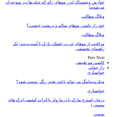
عوارض وحشتناک لیزر موهای زائد که خیلی‌ها دیر متوجه آن
می‌شوند!
وبلاگ مطالب
چند راز داشتن موهای سالم و پرپشت چیست؟
وبلاگ مطالب
مراقبت از موهای چرب، خشک، نازک یا آسیب‌دیده | یک
راهنمای تخصصی
Prev
Next
کاشت مو طبیعی
راز جوانی
جوانسازی
میکرونیدلینگ می تواند باعث تغییر رنگ ‍ پوست شود؟
جوانسازی
درمان استرچ مارک با درمارولر یا اثرات کششی(ترک های
پوستی )
پوست